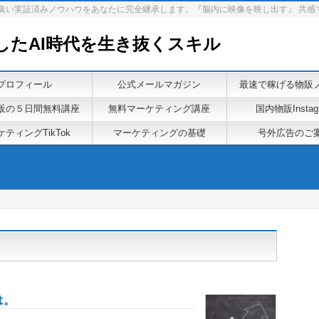
泥臭い実証済みノウハウをあなたに完全継承します。『脳内に映像を映し出す』 共感
したAI時代を生き抜くスキル
プロフィール
公式メールマガジン
最速で稼げる物販
販の５日間無料講座
無料マーケティング講座
国内物販Instag
ティングTikTok
マーケティングの基礎
号外広告のご
は。