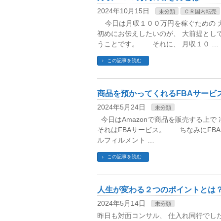
2024年10月15日
未分類
ＣＲ国内転売
今日は月収１００万円を稼ぐための 
初めにお伝えしたいのが、 大前提と
うことです。 それに、 月収１０ …
この記事を読む
商品を預かってくれるFBAサービ
2024年5月24日
未分類
今日はAmazonで商品を販売する上
それはFBAサービス。 ちなみにFBAとは fu
ルフィルメント …
この記事を読む
人生が変わる２つのポイントとは
2024年5月14日
未分類
昨日も対面コンサル、 仕入れ同行でし