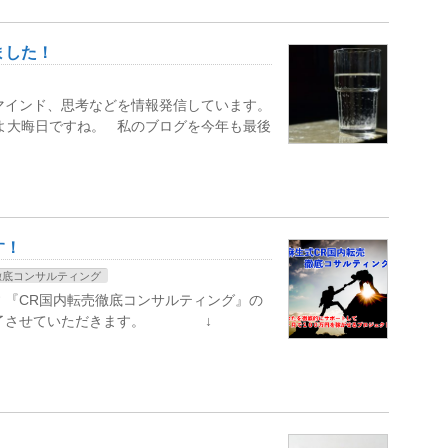
ました！
マインド、思考などを情報発信しています。
よ大晦日ですね。 私のブログを今年も最後
す！
徹底コンサルティング
 『CR国内転売徹底コンサルティング』の
 終了させていただきます。 ↓