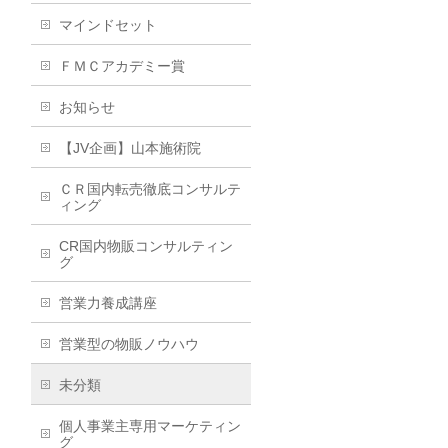
マインドセット
ＦＭＣアカデミー賞
お知らせ
【JV企画】山本施術院
ＣＲ国内転売徹底コンサルテ
ィング
CR国内物販コンサルティン
グ
営業力養成講座
営業型の物販ノウハウ
未分類
個人事業主専用マーケティン
グ