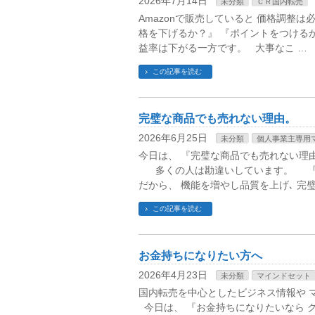
2026年7月14日
未分類
ＣＲ国内転売
Amazonで販売していると 価格調整
格を下げるか？』 『ポイントをつける
益率は下がる一方です。 大事なこ …
この記事を読む
完璧な商品でも売れない理由。
2026年6月25日
未分類
個人事業主専用
今日は、 『完璧な商品でも売れない理
多くの人は勘違いしています。 『
だから、 機能を増やし品質を上げ､ 完璧
この記事を読む
お金持ちになりたい方へ
2026年4月23日
未分類
マインドセット
国内転売を中心としたビジネス情報や 
今日は、 『お金持ちになりたいなら グ