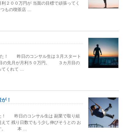
利２００万円が 当面の目標で頑張ってく
つもの喫茶店 …
した！ 昨日のコンサル生は３月スタート
月目の先月が月利５０万円。 ３カ月目の
てくれて …
者が！
た！ 昨日のコンサル生は 副業で取り組
超えて 残り日数でもう少し伸びそうとの お
です。 本 …