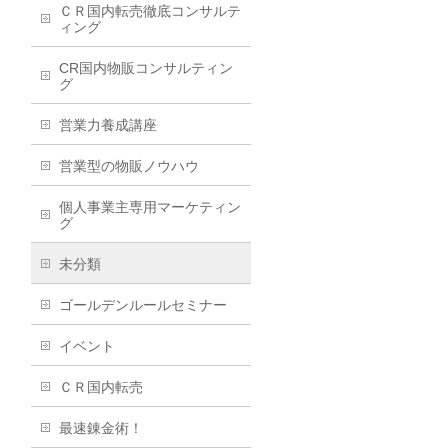
ＣＲ国内転売徹底コンサルテ
ィング
CR国内物販コンサルティン
グ
営業力養成講座
営業型の物販ノウハウ
個人事業主専用マーケティン
グ
未分類
ゴールデンルールセミナー
イベント
ＣＲ国内転売
最速錬金術！