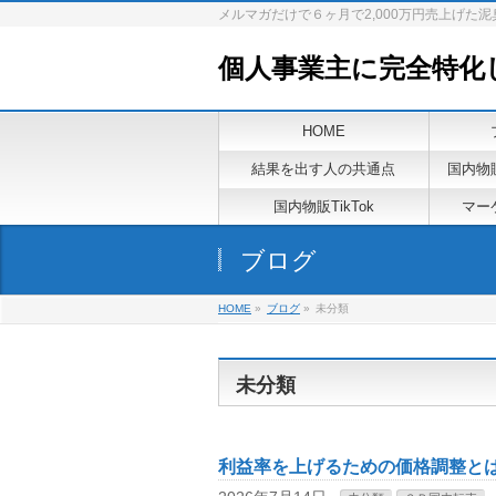
メルマガだけで６ヶ月で2,000万円売上げた
個人事業主に完全特化
HOME
結果を出す人の共通点
国内物
国内物販TikTok
マーケ
ブログ
HOME
»
ブログ
»
未分類
未分類
利益率を上げるための価格調整と