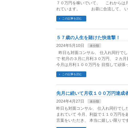
７０万円を稼いでいて、 これからは月
れています。 お昼に合流して、 い
この記事を読む
５７歳の人生を賭けた快進撃！
2024年5月10日
未分類
昨日も対面コンサル、 仕入れ同行で
で 初月の３月に月利３０万円、 ２カ
今月は月利１００万円を 目指して頑張っ
この記事を読む
先月に続いて月収１００万円達成
2024年4月27日
未分類
昨日も対面コンサル、 仕入れ同行でし
まれていて 今月、利益で１１０万円を
言葉をいただき、 本当に嬉しい限り