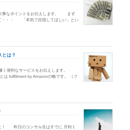
大事なポイントをお伝えします。 まず
して・・・ 「本気で目指してほしい」とい
スとは？
で 凄く便利なサービスをお伝えします。
llfilment by Amazonの略です。 （フ
？
た！ 昨日のコンサル生はすでに 月利１