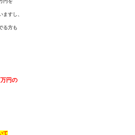
万円を
いますし、
でる方も
０万円の
？
いて