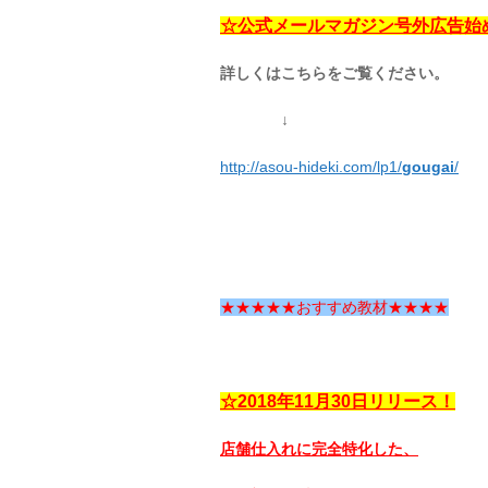
☆公式メールマガジン号外広告始
詳しくはこちらをご覧ください。
↓
http://asou-hideki.com/lp1/
gougai
/
★★★★★おすすめ教材★★★★
☆2018年11月30日リリース！
店舗仕入れに完全特化した、