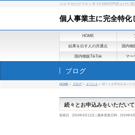
メルマガだけで６ヶ月で2,000万円売上げた
個人事業主に完全特化
HOME
結果を出す人の共通点
国内物
国内物販TikTok
マーケ
ブログ
HOME
»
ブログ
»
イベント
»
続々とお申込みをいた
続々とお申込みをいただいて
投稿日 : 2019年9月11日
最終更新日時 : 2019年9