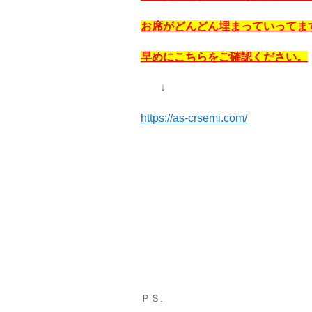
お席がどんどん埋まっていってま
早めにこちらをご確認ください。
↓
https://as-crsemi.com/
ＰＳ.