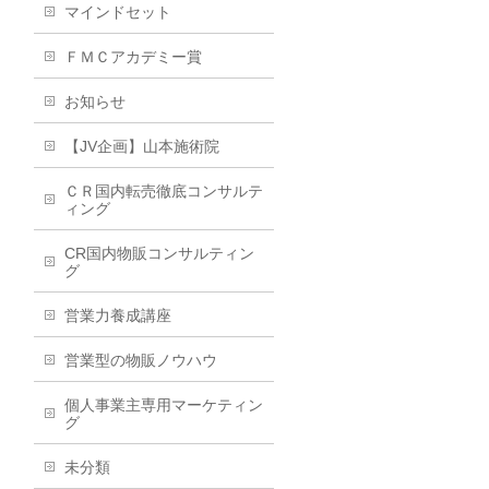
マインドセット
ＦＭＣアカデミー賞
お知らせ
【JV企画】山本施術院
ＣＲ国内転売徹底コンサルテ
ィング
CR国内物販コンサルティン
グ
営業力養成講座
営業型の物販ノウハウ
個人事業主専用マーケティン
グ
未分類