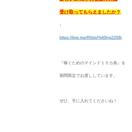
受け取ってもらえましたか？
↓
https://line.me/R/ti/p/%40lyg2208j
『稼ぐためのマインド１０カ条』を
期間限定でお渡ししています。
ぜひ、手に入れてくださいね！