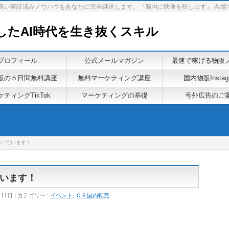
泥臭い実証済みノウハウをあなたに完全継承します。『脳内に映像を映し出す』 共感
したAI時代を生き抜くスキル
プロフィール
公式メールマガジン
最速で稼げる物販
販の５日間無料講座
無料マーケティング講座
国内物販Instag
ティングTikTok
マーケティングの基礎
号外広告のご
だいています！
います！
月11日
カテゴリー :
イベント
,
ＣＲ国内転売