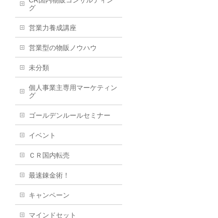
CR国内物販コンサルティン
グ
営業力養成講座
営業型の物販ノウハウ
未分類
個人事業主専用マーケティン
グ
ゴールデンルールセミナー
イベント
ＣＲ国内転売
最速錬金術！
キャンペーン
マインドセット