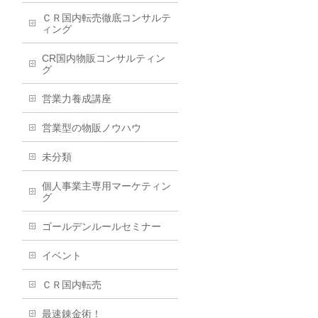
ＣＲ国内転売徹底コンサルテ
ィング
CR国内物販コンサルティン
グ
営業力養成講座
営業型の物販ノウハウ
未分類
個人事業主専用マーケティン
グ
ゴールデンルールセミナー
イベント
ＣＲ国内転売
最速錬金術！