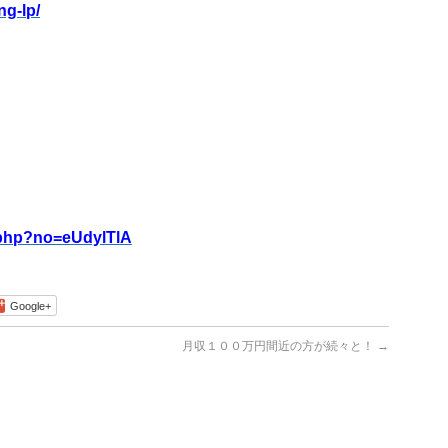
ng-lp/
。
d.php?no=eUdylTlA
Google+
月収１００万円間近の方が続々と！
→