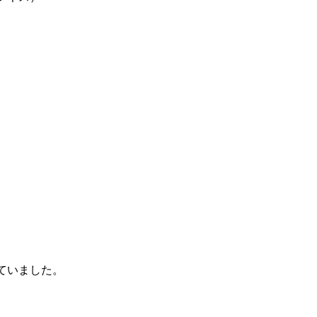
。
」
ていました。