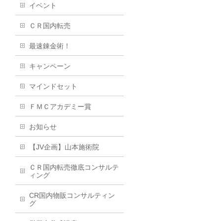
イベント
ＣＲ国内転売
最速錬金術！
キャンペーン
マインドセット
ＦＭＣアカデミー賞
お知らせ
【JV企画】山本施術院
ＣＲ国内転売徹底コンサルテ
ィング
CR国内物販コンサルティン
グ