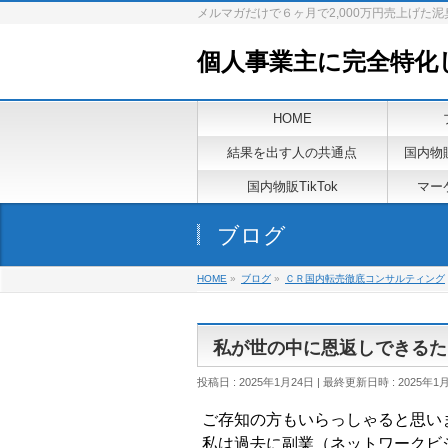
メルマガだけで６ヶ月で2,000万円売上げた
個人事業主に完全特化
HOME
結果を出す人の共通点
国内物
国内物販TikTok
マーケ
ブログ
HOME
»
ブログ
»
ＣＲ国内転売徹底コンサルティング
私が世の中に恩返しできるた
投稿日 : 2025年1月24日
最終更新日時 : 2025年1
ご存知の方もいらっしゃると思い
私は過去に副業（ネットワークビ