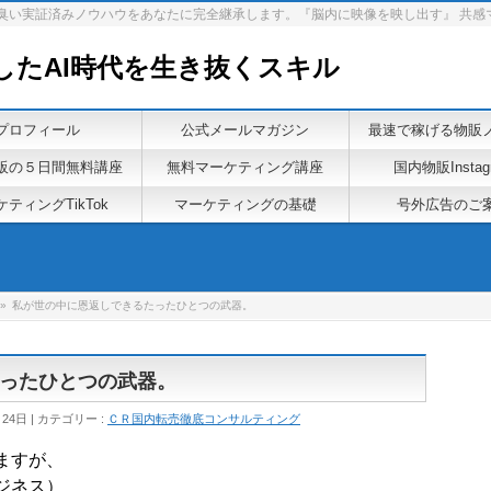
泥臭い実証済みノウハウをあなたに完全継承します。『脳内に映像を映し出す』 共感
したAI時代を生き抜くスキル
プロフィール
公式メールマガジン
最速で稼げる物販
販の５日間無料講座
無料マーケティング講座
国内物販Instag
ティングTikTok
マーケティングの基礎
号外広告のご
»
私が世の中に恩返しできるたったひとつの武器。
ったひとつの武器。
月24日
カテゴリー :
ＣＲ国内転売徹底コンサルティング
ますが、
ジネス）